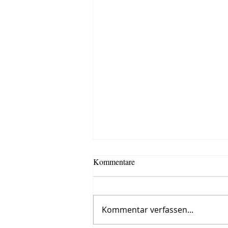
Kommentare
Kommentar verfassen...
Roman, siebter Tag