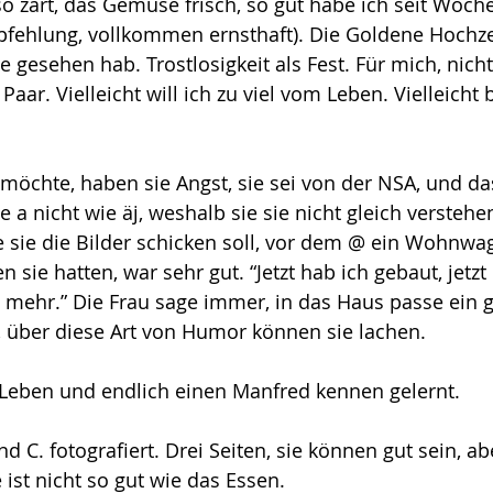
so zart, das Gemüse frisch, so gut habe ich seit Woche
fehlung, vollkommen ernsthaft). Die Goldene Hochzei
je gesehen hab. Trostlosigkeit als Fest. Für mich, nicht
Paar. Vielleicht will ich zu viel vom Leben. Vielleicht 
 möchte, haben sie Angst, sie sei von der NSA, und das
 a nicht wie äj, weshalb sie sie nicht gleich verstehen
e sie die Bilder schicken soll, vor dem @ ein Wohnwag
sie hatten, war sehr gut. “Jetzt hab ich gebaut, jetzt
ehr.” Die Frau sage immer, in das Haus passe ein g
über diese Art von Humor können sie lachen.
Leben und endlich einen Manfred kennen gelernt.
d C. fotografiert. Drei Seiten, sie können gut sein, ab
 ist nicht so gut wie das Essen.