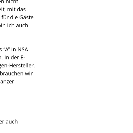
n nicht 
t, mit das 
 für die Gäste 
bin ich auch 
 “A” in NSA 
. In der E-
en-Hersteller. 
 brauchen wir 
anzer 
er auch 