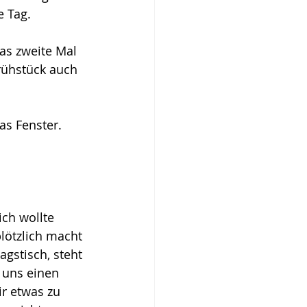
e Tag.
as zweite Mal 
rühstück auch 
s Fenster. 
ch wollte 
lötzlich macht 
gstisch, steht 
 uns einen 
ir etwas zu 