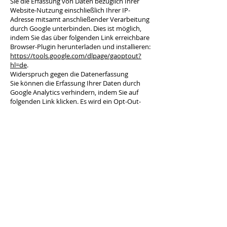
Sie die Erfassung von Daten bezüglich Ihrer
Website-Nutzung einschließlich Ihrer IP-
Adresse mitsamt anschließender Verarbeitung
durch Google unterbinden. Dies ist möglich,
indem Sie das über folgenden Link erreichbare
Browser-Plugin herunterladen und installieren:
https://tools.google.com/dlpage/gaoptout?
hl=de
.
Widerspruch gegen die Datenerfassung
Sie können die Erfassung Ihrer Daten durch
Google Analytics verhindern, indem Sie auf
folgenden Link klicken. Es wird ein Opt-Out-
Cookie gesetzt, der die Erfassung Ihrer Daten
bei zukünftigen Besuchen unserer Website
verhindert: Google Analytics deaktivieren.
Einzelheiten zum Umgang mit Nutzerdaten bei
Google Analytics finden Sie in der
Datenschutzerklärung von Google:
https://support.google.com/analytics/answer/
6004245?hl=de
.
Auftragsverarbeitung
Zur vollständigen Erfüllung der gesetzlichen
Datenschutzvorgaben haben wir mit Google