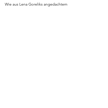
Wie aus Lena Goreliks angedachtem
Lobgesang eine kritische
Bestandsaufnahme wurde.
Zum "SZ-Interview"
Lena Gorelik über ihren Roman "Die
Listensammlerin"
Zum Interview im "Domradio"
Eigentlich wollte Lena Gorelik ein Buch
schreiben, in dem sie ein
harmonisches Deutschland für seine
ethnische und kulturelle Vielfältigkeit