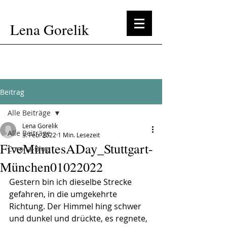
Lena Gorelik
Beitrag
Alle Beiträge
Lena Gorelik
Alle Beiträge
3. Feb. 2022
1 Min. Lesezeit
FiveMinutesADay_Stuttgart-
Corona-Blog
München01022022
Gestern bin ich dieselbe Strecke 
gefahren, in die umgekehrte 
Richtung. Der Himmel hing schwer 
und dunkel und drückte, es regnete, 