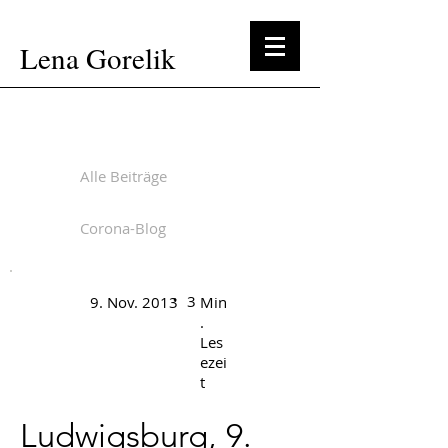
Lena Gorelik
Alle Beiträge
Corona-Blog
.
3
9. Nov. 2013
Min
.
Les
ezei
t
Ludwigsburg, 9.