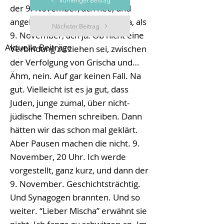
Vorheriger Beitrag
der 9. November, ach nee, und
angekündigt wurde es ja, nun ja, als
Nächster Beitrag
9. November, ach ja. Ob nicht eine
Aktuelle Beiträge
Verbindung zu ziehen sei, zwischen
der Verfolgung von Grischa und…
Ähm, nein. Auf gar keinen Fall. Na
gut. Vielleicht ist es ja gut, dass
Juden, junge zumal, über nicht-
jüdische Themen schreiben. Dann
hätten wir das schon mal geklärt.
Aber Pausen machen die nicht. 9.
November, 20 Uhr. Ich werde
vorgestellt, ganz kurz, und dann der
9. November. Geschichtsträchtig.
Und Synagogen brannten. Und so
weiter. “Lieber Mischa” erwähnt sie