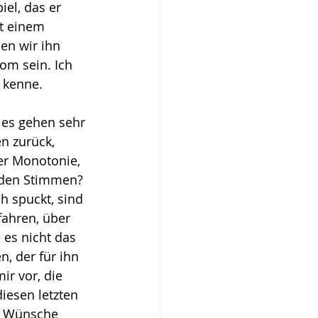
el, das er 
t einem 
en wir ihn 
m sein. Ich 
t kenne.
 es gehen sehr 
n zurück, 
er Monotonie, 
mden Stimmen? 
h spuckt, sind 
fahren, über 
 es nicht das 
, der für ihn 
r vor, die 
iesen letzten 
e. Wünsche 