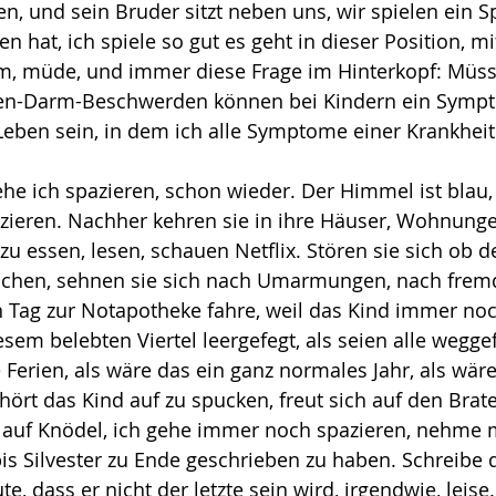
, und sein Bruder sitzt neben uns, wir spielen ein Spi
hat, ich spiele so gut es geht in dieser Position, mi
m, müde, und immer diese Frage im Hinterkopf: Müss
en-Darm-Beschwerden können bei Kindern ein Sympto
 Leben sein, in dem ich alle Symptome einer Krankhei
e ich spazieren, schon wieder. Der Himmel ist blau,
zieren. Nachher kehren sie in ihre Häuser, Wohnunge
u essen, lesen, schauen Netflix. Stören sie sich ob d
schen, sehnen sie sich nach Umarmungen, nach fre
 Tag zur Notapotheke fahre, weil das Kind immer noc
esem belebten Viertel leergefegt, als seien alle wegge
 Ferien, als wäre das ein ganz normales Jahr, als wäre
ört das Kind auf zu spucken, freut sich auf den Braten
auf Knödel, ich gehe immer noch spazieren, nehme mi
s Silvester zu Ende geschrieben zu haben. Schreibe d
e, dass er nicht der letzte sein wird, irgendwie, leis