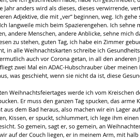
ahr anders wird als dieses, dieses verwirrende, vertr
deren Adjektive, die mit „ver“ beginnen, weg. Ich gehe 
 Ich langweile mich beim Spazierengehen. Ich sehne 
sen, andere Menschen, andere Anblicke, sehne mich d
sen zu stehen, guten Tag, ich habe ein Zimmer gebuc
t, in alle Weihnachtskarten schreibe ich Gesundheit
ermutlich auch vor Corona getan, in all den anderen J
fliegt zwei Mal ein ADAC-Hubschrauber über meinen 
s, was geschieht, wenn sie nicht da ist, diese Gesun
en Weihnachtsfeiertages werde ich vom Kreischen d
pucken. Er muss den ganzen Tag spucken, das arme Kin
ht aus dem Bad heraus, also machen wir ein Lager au
n, Kissen, er spuckt, schlummert, ich lege ihm einen 
sicht. So gemein, sagt er, so gemein, an Weihnachten
 wir auf der Couch liegen, er in meinem Arm, mit halb 