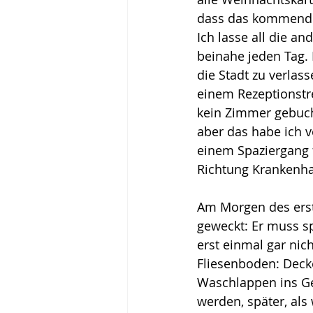
dass das kommende J
Ich lasse all die an
beinahe jeden Tag.
die Stadt zu verlas
einem Rezeptionstre
kein Zimmer gebuch
aber das habe ich v
einem Spaziergang 
Richtung Krankenhau
Am Morgen des erst
geweckt: Er muss s
erst einmal gar nic
Fliesenboden: Decke
Waschlappen ins Ge
werden, später, als