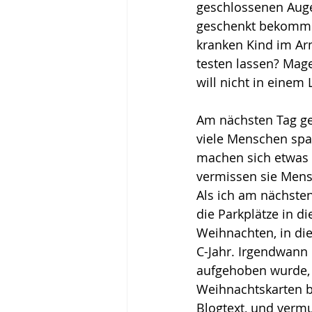
geschlossenen Augen
geschenkt bekommen 
kranken Kind im Ar
testen lassen? Mag
will nicht in einem
Am nächsten Tag geh
viele Menschen spa
machen sich etwas z
vermissen sie Men
Als ich am nächsten
die Parkplätze in di
Weihnachten, in die
C-Jahr. Irgendwann h
aufgehoben wurde, 
Weihnachtskarten bi
Blogtext, und vermut