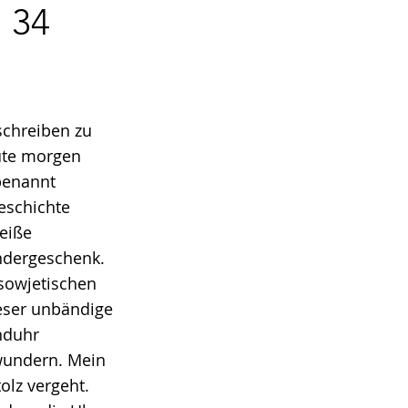
 34
chreiben zu
ute morgen
benannt
eschichte
weiße
indergeschenk.
 sowjetischen
ieser unbändige
nduhr
ewundern. Mein
tolz vergeht.