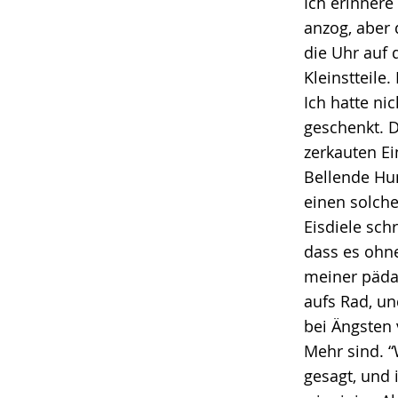
Ich erinnere
anzog, aber 
die Uhr auf 
Kleinstteile
Ich hatte ni
geschenkt. D
zerkauten Ei
Bellende Hun
einen solche
Eisdiele sch
dass es ohn
meiner päda
aufs Rad, un
bei Ängsten 
Mehr sind. 
gesagt, und 