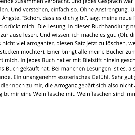
Abende zusammen verbracht, und jedes Gespräch war 
en. Und verstehen, einfach so. Ohne Anstrengung. Un
 Ängste. “Schön, dass es dich gibt”, sagt meine neue
d drückt mich. Die Lesung, in dieser Buchhandlung 
zuhause lesen. Und wissen, ich mache es gut. (Oh, d
 nicht viel arroganter, diesen Satz jetzt zu löschen, w
stecken möchte?). Einer bringt alle meine Bücher zu
rt mich. In jedes Buch hat er mit Bleistift hinein ges
s Buch gekauft hat. Bei manchen Lesungen ist es, al
unde. Ein unangenehm esoterisches Gefühl. Sehr gut 
ler noch zu mir, die Arroganz gebärt sich also nich
gibt mir eine Weinflasche mit. Weinflaschen sind im