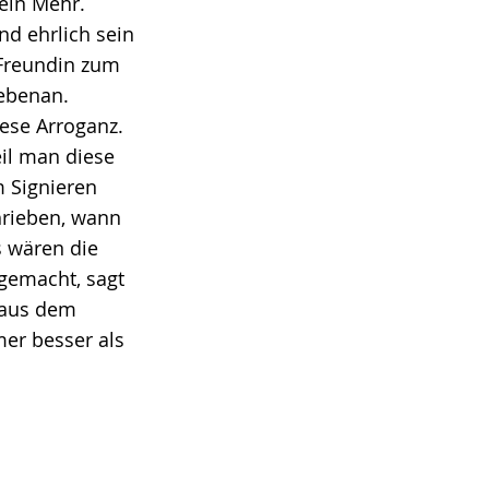
ein Mehr.
d ehrlich sein
 Freundin zum
nebenan.
iese Arroganz.
eil man diese
m Signieren
chrieben, wann
s wären die
gemacht, sagt
t aus dem
mer besser als