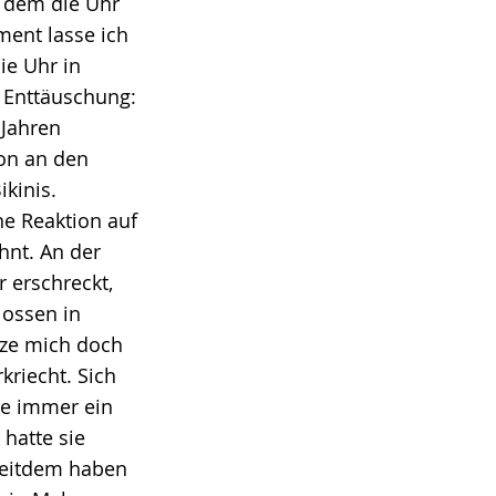
n dem die Uhr
ment lasse ich
ie Uhr in
e Enttäuschung:
 Jahren
hon an den
ikinis.
ne Reaktion auf
hnt. An der
r erschreckt,
lossen in
tze mich doch
kriecht. Sich
ie immer ein
hatte sie
 seitdem haben