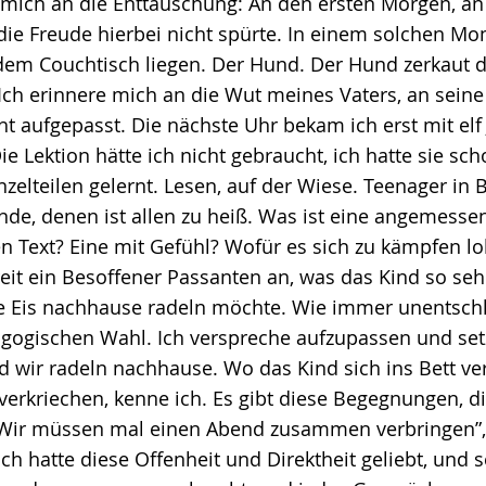
 mich an die Enttäuschung: An den ersten Morgen, a
die Freude hierbei nicht spürte. In einem solchen Mo
dem Couchtisch liegen. Der Hund. Der Hund zerkaut d
. Ich erinnere mich an die Wut meines Vaters, an sein
cht aufgepasst. Die nächste Uhr bekam ich erst mit elf
ie Lektion hätte ich nicht gebraucht, ich hatte sie sc
nzelteilen gelernt. Lesen, auf der Wiese. Teenager in B
de, denen ist allen zu heiß. Was ist eine angemesse
n Text? Eine mit Gefühl? Wofür es sich zu kämpfen lo
reit ein Besoffener Passanten an, was das Kind so seh
e Eis nachhause radeln möchte. Wie immer unentsch
gogischen Wahl. Ich verspreche aufzupassen und se
d wir radeln nachhause. Wo das Kind sich ins Bett ver
verkriechen, kenne ich. Es gibt diese Begegnungen, d
“Wir müssen mal einen Abend zusammen verbringen”, 
ich hatte diese Offenheit und Direktheit geliebt, und