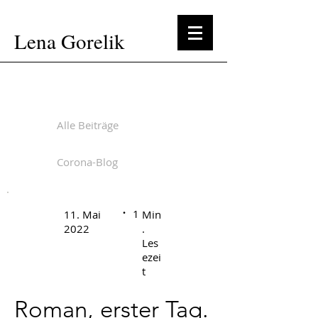
Lena Gorelik
Alle Beiträge
Corona-Blog
.
1
11. Mai
Min
2022
.
Les
ezei
t
Roman, erster Tag.