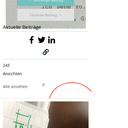
Vorheriger Beitrag
Nächster Beitrag
Aktuelle Beiträge
245
Ansichten
0
Alle ansehen