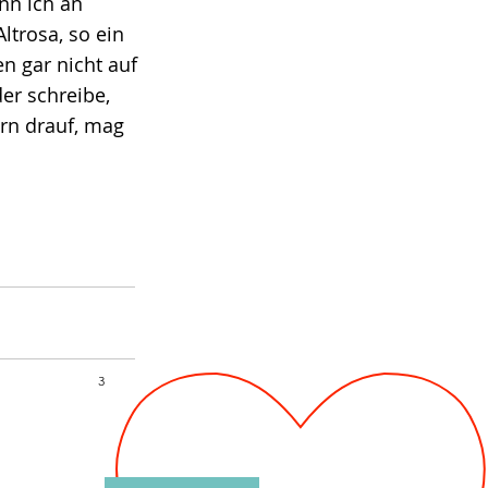
nn ich an
trosa, so ein
n gar nicht auf
er schreibe,
rn drauf, mag
3