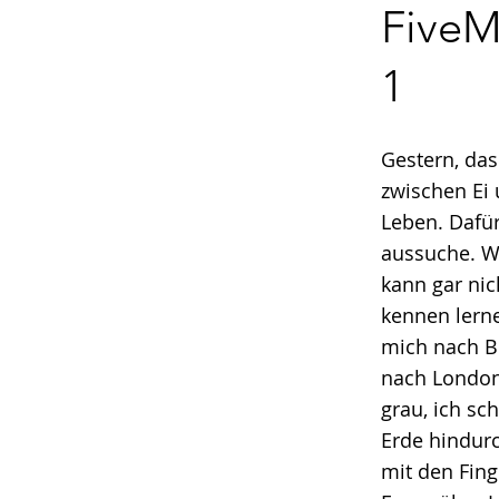
Five
1
Gestern, das
zwischen Ei 
Leben. Dafür 
aussuche. We
kann gar nic
kennen lern
mich nach B
nach London,
grau, ich sc
Erde hindurc
mit den Fing