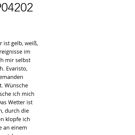
904202
ist gelb, weiß,
reignisse im
ch mir selbst
. Evaristo,
 jemanden
rt. Wünsche
sche ich mich
as Wetter ist
n, durch die
n klopfe ich
be an einem