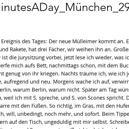
MinutesADay_München_2
 Ereignis des Tages: Der neue Mülleimer kommt an. Er 
und Rakete, hat drei Fächer, wir weihen ihn an. Große
ist die Jurysitzung vorbei, jetzt lese ich wieder, was i
rfe mich aufs Bett, nachmittags schon, mit dem Buch
ht genug von ihr kriegen. Nachts träume ich, wie ich
e, aufregend und neu. Morgens wache ich auf, verwir
erlin, warum Berlin, warum nicht. Später am Tag wün
 weil ich mit S. spreche, und S. von Scones spricht. D
harre mit den Füßen. So richtig, im Gras, mit den Hufe
h, will, unbedingt, noch mehr, und sofort. Beim Tippe
ern auf den Tisch, ungeduldig mit mir selbst. Schrei