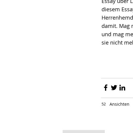
Essay über L
diesem Essay
Herrenhemd. 
damit. Mag n
und mag mei
sie nicht me
52
Ansichten