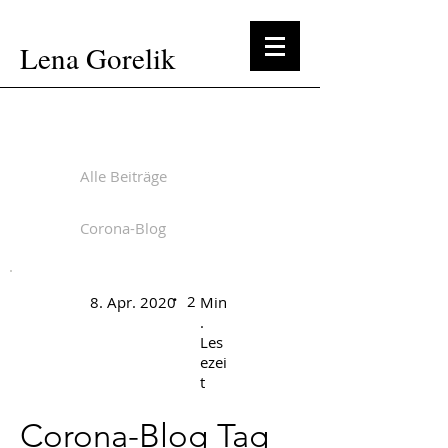
Lena Gorelik
Alle Beiträge
Corona-Blog
.
2
8. Apr. 2020
Min
.
Les
ezei
t
Corona-Blog Tag