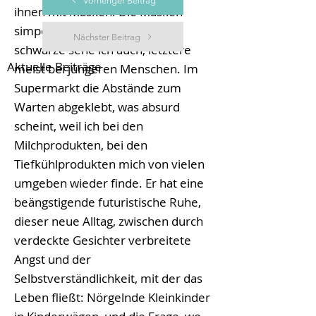
Vorheriger Beitrag
ihnen mit Masken. Die Masken
simpel weiß, bunt und ein Paar
Nächster Beitrag
schwarze sehe ich auch, letztere
Aktuelle Beiträge
meist bei jüngeren Menschen. Im
Supermarkt die Abstände zum
Warten abgeklebt, was absurd
scheint, weil ich bei den
Milchprodukten, bei den
Tiefkühlprodukten mich von vielen
umgeben wieder finde. Er hat eine
beängstigende futuristische Ruhe,
dieser neue Alltag, zwischen durch
verdeckte Gesichter verbreitete
Angst und der
Selbstverständlichkeit, mit der das
Leben fließt: Nörgelnde Kleinkinder