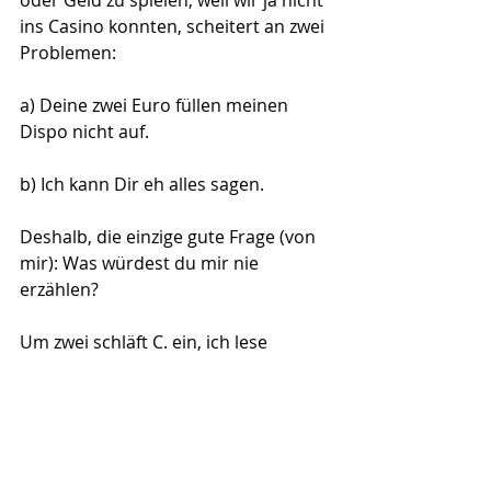
oder Geld zu spielen, weil wir ja nicht 
ins Casino konnten, scheitert an zwei 
Problemen:
a) Deine zwei Euro füllen meinen 
Dispo nicht auf.
b) Ich kann Dir eh alles sagen.
Deshalb, die einzige gute Frage (von 
mir): Was würdest du mir nie 
erzählen?
Um zwei schläft C. ein, ich lese 
Herrndorf. Haut mich um.
Vaihingen in pics: 
Die 
Bilderstrecke von 
Charlotte Troll