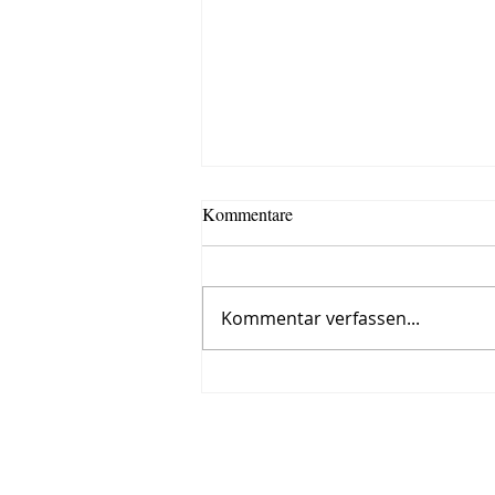
Kommentare
Kommentar verfassen...
Roman, siebter Tag