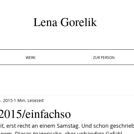
Lena Gorelik
WERK
ZUR PERSON
n. 2015
1 Min. Lesezeit
015/einfachso
eit, erst recht an einem Samstag. Und schon geschrie
inem. Dieses trügerische, aber unbändige Gefühl.