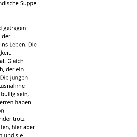
ändische Suppe 
d getragen 
 der 
ins Leben. Die 
eit, 
l. Gleich 
, der ein 
 Die jungen 
 Ausnahme 
ullig sein, 
Herren haben 
on 
der trotz 
len, hier aber 
n und sie 