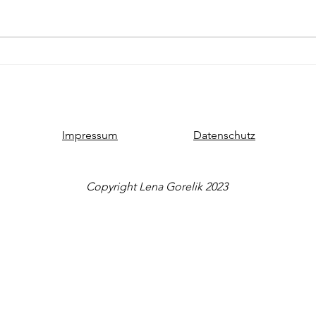
glaube ich.
Schre
von g
den 
Impressum
Datenschutz
Copyright Lena Gorelik 2023