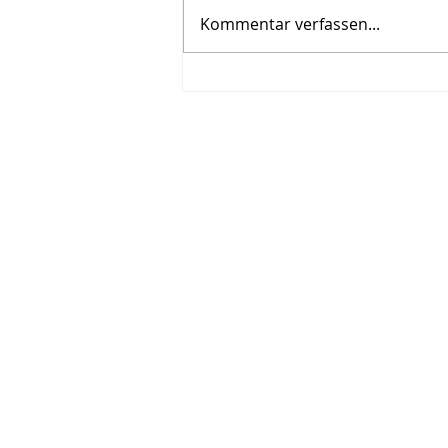
Kommentar verfassen...
Roman, siebter Tag