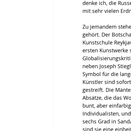
denke ich, die Rus
mit sehr vielen Erdn
Zu jemandem stehen 
gehört. Der Botscha
Kunstschule Reykjav
ersten Kunstwerke s
Globalisierungskrit
neben Joseph Stiegl
Symbol für die lang
Künstler sind sofo
gestreift. Die Mänt
Absätze, die das W
bunt, aber einfarbi
Individualisten, un
sechs Grad in Sanda
sind sie eine einhe