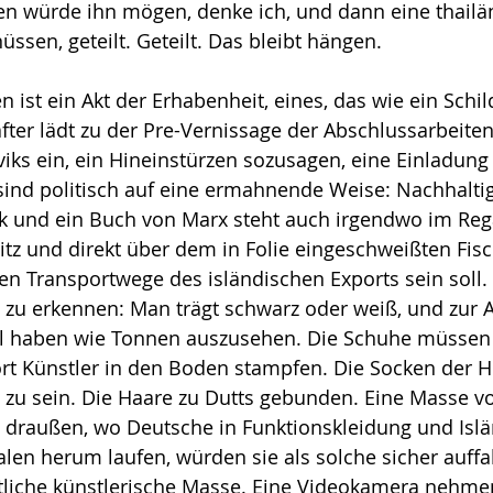
sen würde ihn mögen, denke ich, und dann eine thail
üssen, geteilt. Geteilt. Das bleibt hängen.
ist ein Akt der Erhabenheit, eines, das wie ein Schil
fter lädt zu der Pre-Vernissage der Abschlussarbeiten
iks ein, ein Hineinstürzen sozusagen, eine Einladung 
ind politisch auf eine ermahnende Weise: Nachhaltigk
ik und ein Buch von Marx steht auch irgendwo im Rega
itz und direkt über dem in Folie eingeschweißten Fisch
en Transportwege des isländischen Exports sein soll.
rt zu erkennen: Man trägt schwarz oder weiß, und zur
el haben wie Tonnen auszusehen. Die Schuhe müssen b
ort Künstler in den Boden stampfen. Die Socken der 
g zu sein. Die Haare zu Dutts gebunden. Eine Masse v
d draußen, wo Deutsche in Funktionskleidung und Islän
len herum laufen, würden sie als solche sicher auffal
itliche künstlerische Masse. Eine Videokamera nehme