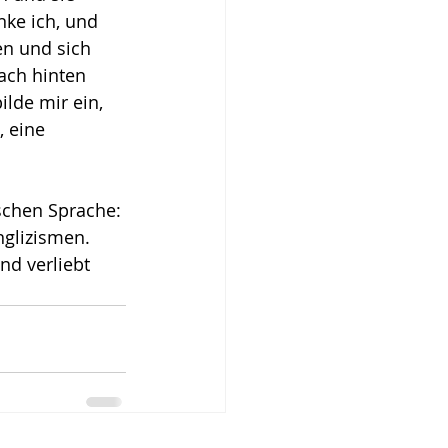
nke ich, und 
en und sich 
ach hinten 
ilde mir ein, 
, eine 
schen Sprache: 
glizismen. 
nd verliebt 