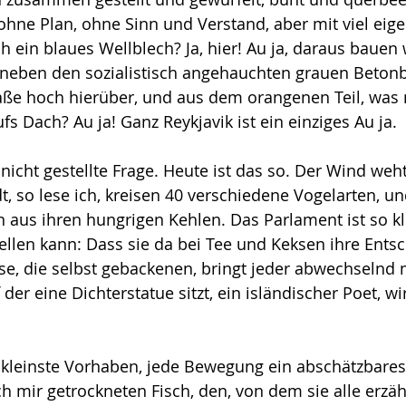
ohne Plan, ohne Sinn und Verstand, aber mit viel eig
h ein blaues Wellblech? Ja, hier! Au ja, daraus bauen 
 neben den sozialistisch angehauchten grauen Betonb
aße hoch hierüber, und aus dem orangenen Teil, was
s Dach? Au ja! Ganz Reykjavik ist ein einziges Au ja.
 nicht gestellte Frage. Heute ist das so. Der Wind weh
t, so lese ich, kreisen 40 verschiedene Vogelarten, un
 aus ihren hungrigen Kehlen. Das Parlament ist so kl
tellen kann: Dass sie da bei Tee und Keksen ihre Ent
kse, die selbst gebackenen, bringt jeder abwechselnd 
 der eine Dichterstatue sitzt, ein isländischer Poet, w
s kleinste Vorhaben, jede Bewegung ein abschätzbare
h mir getrockneten Fisch, den, von dem sie alle erzähl