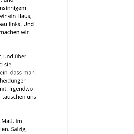
ensinnigem 
wir ein Haus, 
au links. Und 
 machen wir 
t, und über 
d sie 
ein, dass man 
scheidungen 
mit. Irgendwo 
ir tauschen uns 
s Maß. Im 
en. Salzig, 