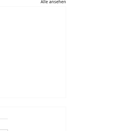
Alle ansehen
, fünfter Tag
 mich zwischen Laufen
Schreiben entscheiden.