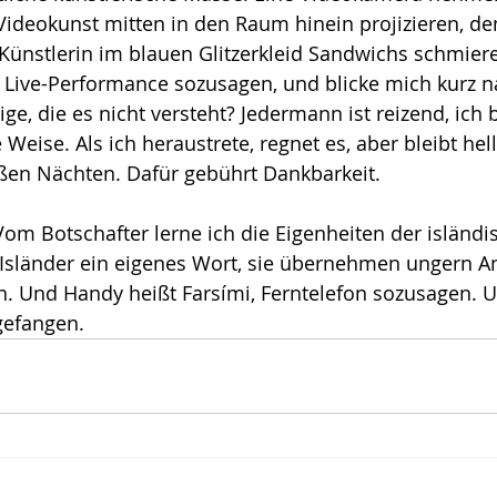
Videokunst mitten in den Raum hinein projizieren, de
Künstlerin im blauen Glitzerkleid Sandwichs schmier
, Live-Performance sozusagen, und blicke mich kurz n
ige, die es nicht versteht? Jedermann ist reizend, ich b
 Weise. Als ich heraustrete, regnet es, aber bleibt hell
en Nächten. Dafür gebührt Dankbarkeit.
Vom Botschafter lerne ich die Eigenheiten der isländi
 Isländer ein eigenes Wort, sie übernehmen ungern An
n. Und Handy heißt Farsími, Ferntelefon sozusagen. U
 gefangen.