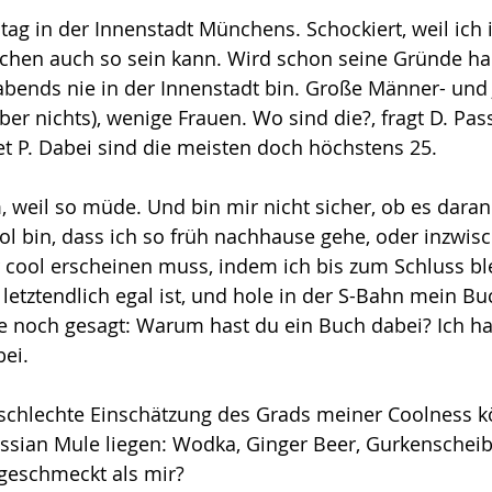
ag in der Innenstadt Münchens. Schockiert, weil ich
chen auch so sein kann. Wird schon seine Gründe h
tabends nie in der Innenstadt bin. Große Männer- un
aber nichts), wenige Frauen. Wo sind die?, fragt D. Pas
et P. Dabei sind die meisten doch höchstens 25.
 weil so müde. Und bin mir nicht sicher, ob es daran l
l bin, dass ich so früh nachhause gehe, oder inzwisc
 cool erscheinen muss, indem ich bis zum Schluss ble
 letztendlich egal ist, und hole in der S-Bahn mein Bu
te noch gesagt: Warum hast du ein Buch dabei? Ich h
ei.
 schlechte Einschätzung des Grads meiner Coolness 
sian Mule liegen: Wodka, Ginger Beer, Gurkenschei
 geschmeckt als mir?