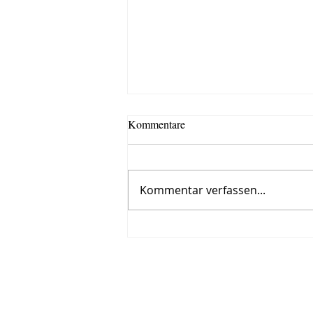
Kommentare
Kommentar verfassen...
Roman, siebter Tag