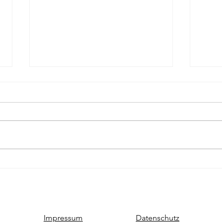
Roman, sechster Tag
Roman
Habe ich vergessen zu
Muss
notieren. Lief aber besser,
und 
glaube ich.
Schre
von g
den 
Impressum
Datenschutz