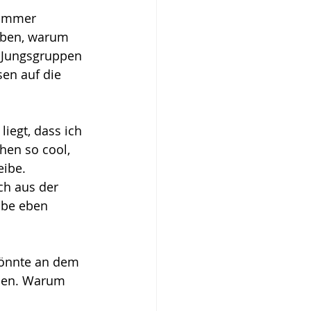
 immer 
aben, warum 
d Jungsgruppen 
sen auf die 
iegt, dass ich 
hen so cool, 
ibe. 
ch aus der 
abe eben 
könnte an dem 
ben. Warum 