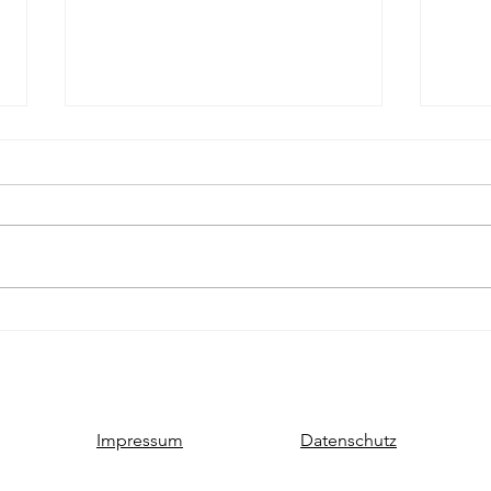
Roman, sechster Tag
Roman
Habe ich vergessen zu
Muss
notieren. Lief aber besser,
und 
glaube ich.
Schre
von g
den 
Impressum
Datenschutz