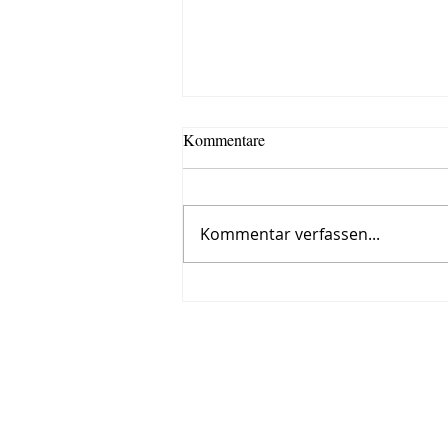
Kommentare
Kommentar verfassen...
Roman, siebter Tag