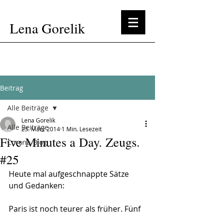
Lena Gorelik
Beitrag
Alle Beiträge
Lena Gorelik
Alle Beiträge
23. März 2014
1 Min. Lesezeit
Five Minutes a Day. Zeugs.
Corona-Blog
#25
Heute mal aufgeschnappte Sätze 
und Gedanken:
Paris ist noch teurer als früher. Fünf 