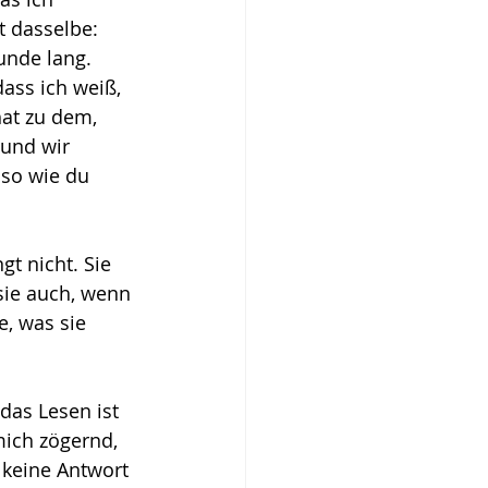
t dasselbe: 
unde lang. 
dass ich weiß, 
hat zu dem, 
 und wir 
lso wie du 
gt nicht. Sie 
sie auch, wenn 
e, was sie 
das Lesen ist 
mich zögernd, 
 keine Antwort 