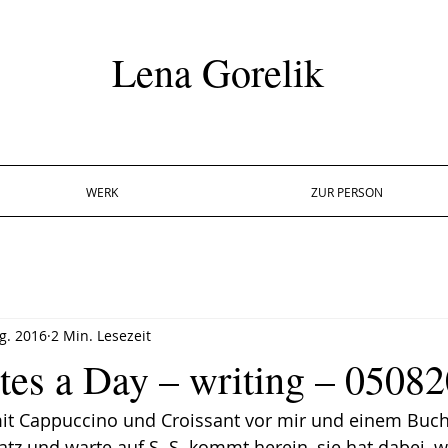
Lena Gorelik
WERK
ZUR PERSON
g. 2016
2 Min. Lesezeit
tes a Day – writing – 0508
mit Cappuccino und Croissant vor mir und einem Buch
atz und warte auf S. S. kommt herein, sie hat dabei, w