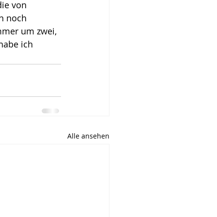
die von 
nn noch 
immer um zwei, 
habe ich 
Alle ansehen