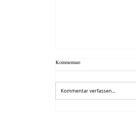
Kommentare
Kommentar verfassen...
Roman, siebter Tag