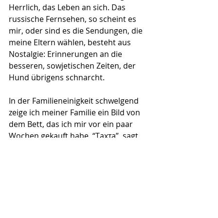
Herrlich, das Leben an sich. Das 
russische Fernsehen, so scheint es 
mir, oder sind es die Sendungen, die 
meine Eltern wählen, besteht aus 
Nostalgie: Erinnerungen an die 
besseren, sowjetischen Zeiten, der 
Hund übrigens schnarcht.
In der Familieneinigkeit schwelgend 
zeige ich meiner Familie ein Bild von 
dem Bett, das ich mir vor ein paar 
Wochen gekauft habe. “Tахта”, sagt 
mein Vater, was so viel wie eine 
einfache Liege bedeutet. 
Minimalismus ist die russische Sache 
nicht.