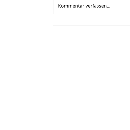
Kommentar verfassen...
Kultur trotz Corona: Ein
gesundes, neues Jahr