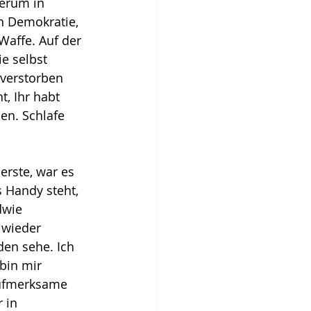
derum in 
n Demokratie, 
Waffe. Auf der 
e selbst 
verstorben 
, Ihr habt 
en. Schlafe 
erste, war es 
s Handy steht, 
dwie 
 wieder 
en sehe. Ich 
bin mir 
Aufmerksame 
 in 