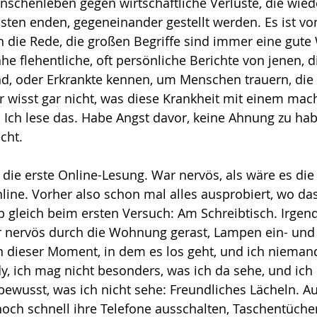
enschenleben gegen wirtschaftliche Verluste, die wie
ten enden, gegeneinander gestellt werden. Es ist vo
n die Rede, die großen Begriffe sind immer eine gute 
e flehentliche, oft persönliche Berichte von jenen, di
nd, oder Erkrankte kennen, um Menschen trauern, die 
r wisst gar nicht, was diese Krankheit mit einem macht
Ich lese das. Habe Angst davor, keine Ahnung zu hab
cht.
die erste Online-Lesung. War nervös, als wäre es die 
online. Vorher also schon mal alles ausprobiert, wo da
ieb gleich beim ersten Versuch: Am Schreibtisch. Irgen
er nervös durch die Wohnung gerast, Lampen ein- und
n dieser Moment, in dem es los geht, und ich niemand
, ich mag nicht besonders, was ich da sehe, und ich 
ewusst, was ich nicht sehe: Freundliches Lächeln. 
och schnell ihre Telefone ausschalten, Taschentücher