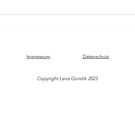
Kultur trotz Corona: Camping-
Kultu
Nacht auf dem Zimmerboden
in Kä
Impressum
Datenschutz
Copyright Lena Gorelik 2023