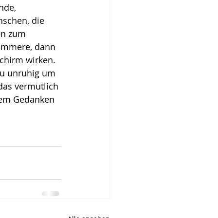
nde, 
schen, die 
en zum 
lammere, dann 
chirm wirken. 
 zu unruhig um 
 das vermutlich 
esem Gedanken 