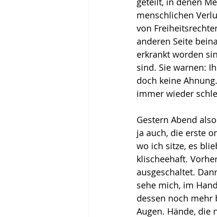
geteilt, in denen M
menschlichen Verlus
von Freiheitsrechte
anderen Seite beinah
erkrankt worden si
sind. Sie warnen: Ih
doch keine Ahnung. 
immer wieder schle
Gestern Abend also 
ja auch, die erste 
wo ich sitze, es bl
klischeehaft. Vorh
ausgeschaltet. Dan
sehe mich, im Handy
dessen noch mehr b
Augen. Hände, die n