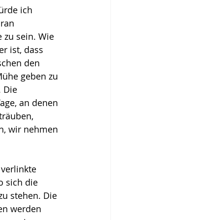
rde ich 
ran 
 zu sein. Wie 
r ist, dass 
schen den 
 Mühe geben zu 
 Die 
Tage, an denen 
Sträuben, 
ch, wir nehmen 
verlinkte 
o sich die 
zu stehen. Die 
gen werden 