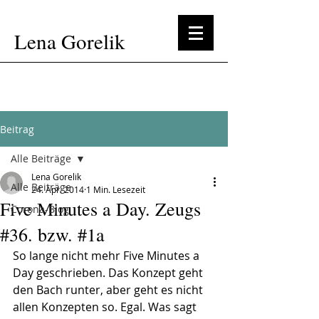
Lena Gorelik
Beitrag
Alle Beiträge
Lena Gorelik
Alle Beiträge
24. Apr. 2014
1 Min. Lesezeit
Five Minutes a Day. Zeugs
Corona-Blog
#36. bzw. #1a
So lange nicht mehr Five Minutes a 
Day geschrieben. Das Konzept geht 
den Bach runter, aber geht es nicht 
allen Konzepten so. Egal. Was sagt 