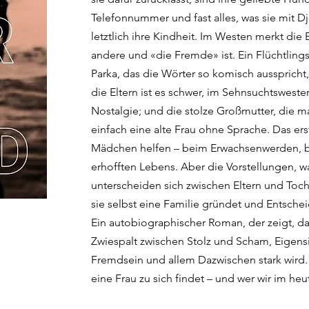
Telefonnummer und fast alles, was sie mit D
letztlich ihre Kindheit. Im Westen merkt die El
andere und «die Fremde» ist. Ein Flüchtling
Parka, das die Wörter so komisch ausspricht
die Eltern ist es schwer, im Sehnsuchtsweste
Nostalgie; und die stolze Großmutter, die mal
einfach eine alte Frau ohne Sprache. Das e
Mädchen helfen – beim Erwachsenwerden, b
erhofften Lebens. Aber die Vorstellungen, was 
unterscheiden sich zwischen Eltern und Toch
sie selbst eine Familie gründet und Entsche
Ein autobiographischer Roman, der zeigt, da
Zwiespalt zwischen Stolz und Scham, Eigen
Fremdsein und allem Dazwischen stark wird. 
eine Frau zu sich findet – und wer wir im he