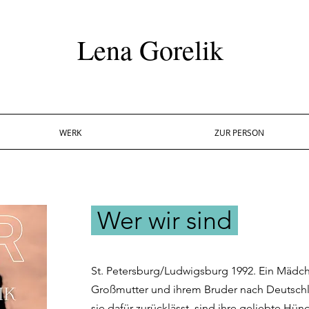
Lena Gorelik
WERK
ZUR PERSON
Wer wir sind
St. Petersburg/Ludwigsburg 1992. Ein Mädche
Großmutter und ihrem Bruder nach Deutschla
sie dafür zurücklässt, sind ihre geliebte Hün