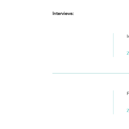
Interviews:
I
Z
F