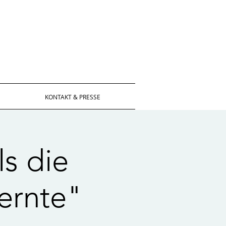
KONTAKT & PRESSE
s die
ernte"