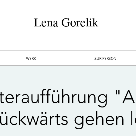
Lena Gorelik
WERK
ZUR PERSON
teraufführung "Al
rückwärts gehen l