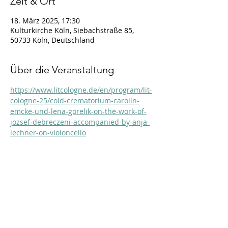
Zeit & Ort
18. März 2025, 17:30
Kulturkirche Köln, Siebachstraße 85,
50733 Köln, Deutschland
Über die Veranstaltung
https://www.litcologne.de/en/program/lit-
cologne-25/cold-crematorium-carolin-
emcke-und-lena-gorelik-on-the-work-of-
jozsef-debreczeni-accompanied-by-anja-
lechner-on-violoncello
Diese Veranstaltung teilen