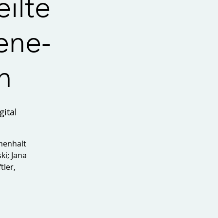
ilte
ene-
n
ital
menhalt
ki; Jana
tler,