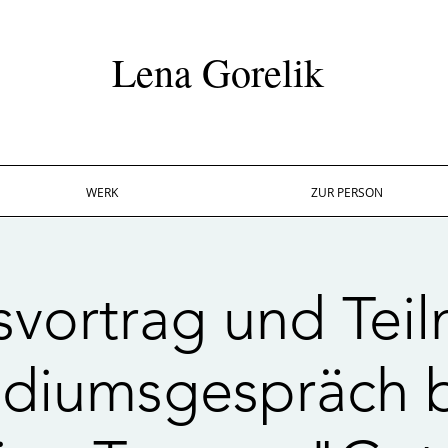
Lena Gorelik
WERK
ZUR PERSON
svortrag und Tei
diumsgespräch b