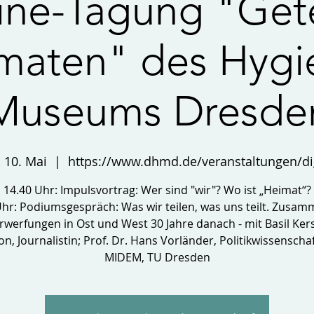
ine-Tagung "Gete
maten" des Hygi
Museums Dresde
 10. Mai
  |  
https://www.dhmd.de/veranstaltungen/dig
14.40 Uhr: Impulsvortrag: Wer sind "wir"? Wo ist „Heimat“?
Uhr: Podiumsgespräch: Was wir teilen, was uns teilt. Zusam
werfungen in Ost und West 30 Jahre danach - mit Basil Kers
n, Journalistin; Prof. Dr. Hans Vorländer, Politikwissenschaf
MIDEM, TU Dresden