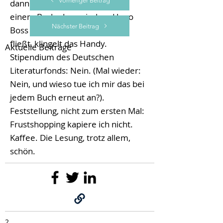
Vorheriger Beitrag
dann Metzingen. Irgendwo, an
einem Bach, der zwischen Hugo
Nächster Beitrag
Boss und Hugo Boss Supersale
fließt, klingelt das Handy.
Aktuelle Beiträge
Stipendium des Deutschen
Literaturfonds: Nein. (Mal wieder:
Nein, und wieso tue ich mir das bei
jedem Buch erneut an?).
Feststellung, nicht zum ersten Mal:
Frustshopping kapiere ich nicht.
Kaffee. Die Lesung, trotz allem,
schön.
2