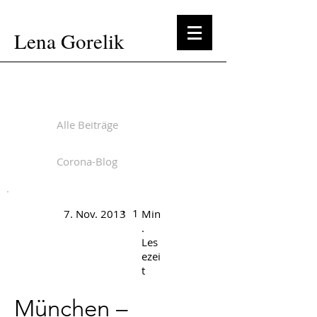
Lena Gorelik
Alle Beiträge
Corona-Blog
.
1
7. Nov. 2013
Min
.
Les
ezei
t
München –