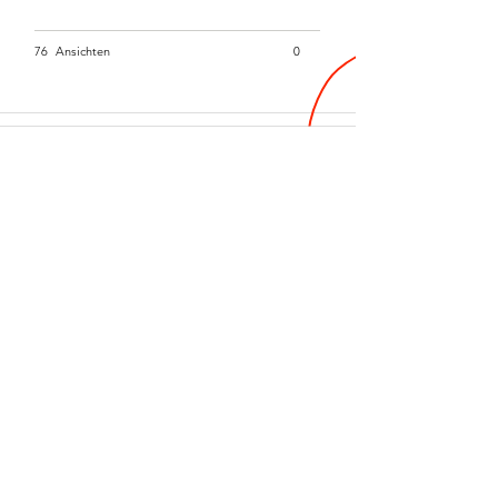
76
Ansichten
0
Roman, sechster
Tag