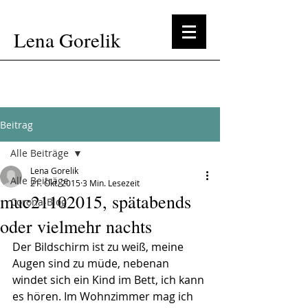
Lena Gorelik
Beitrag
Alle Beiträge
Lena Gorelik
Alle Beiträge
21. Okt. 2015
3 Min. Lesezeit
muc21102015, spätabends
Corona-Blog
oder vielmehr nachts
Der Bildschirm ist zu weiß, meine 
Augen sind zu müde, nebenan 
windet sich ein Kind im Bett, ich kann 
es hören. Im Wohnzimmer mag ich 