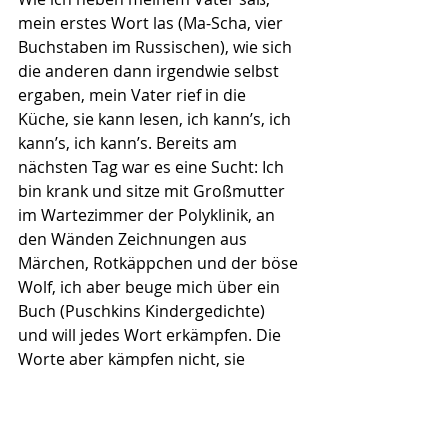
mein erstes Wort las (Ma-Scha, vier 
Buchstaben im Russischen), wie sich 
die anderen dann irgendwie selbst 
ergaben, mein Vater rief in die 
Küche, sie kann lesen, ich kann’s, ich 
kann’s, ich kann’s. Bereits am 
nächsten Tag war es eine Sucht: Ich 
bin krank und sitze mit Großmutter 
im Wartezimmer der Polyklinik, an 
den Wänden Zeichnungen aus 
Märchen, Rotkäppchen und der böse 
Wolf, ich aber beuge mich über ein 
Buch (Puschkins Kindergedichte) 
und will jedes Wort erkämpfen. Die 
Worte aber kämpfen nicht, sie 
rennen mir entgegen. Das Kind kann 
schon lesen, wie alt ist sie denn, fragt 
eine Frau die Großmutter, und es ist 