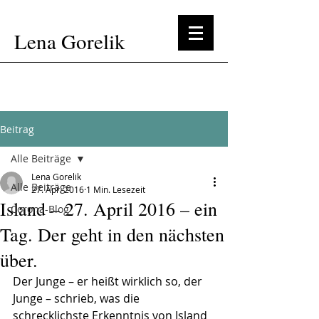
Lena Gorelik
Beitrag
Alle Beiträge
Lena Gorelik
Alle Beiträge
27. Apr. 2016
1 Min. Lesezeit
Island – 27. April 2016 – ein
Corona-Blog
Tag. Der geht in den nächsten
über.
Der Junge – er heißt wirklich so, der 
Junge – schrieb, was die 
schrecklichste Erkenntnis von Island 