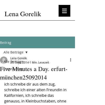
Lena Gorelik
Beitrag
Alle Beiträge
Lena Gorelik
Alle Beiträge
25. Sept. 2014
1 Min. Lesezeit
Five Minutes a Day. erfurt-
Corona-Blog
münchen25092014
ich schreibe dir aus dem zug, 
schreibe ich einer alten Freundin in 
Kalifornien, ich schreibe das 
genauso, in Kleinbuchstaben, ohne 