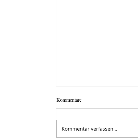
Kommentare
Kommentar verfassen...
Roman, siebter Tag