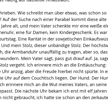
rieben. Wie schreibt man über etwas, was schon so 
? Auf der Suche nach einer Parabel kommt diese alte
 Jahre alt, und mein Vater schenkte mir eine weiße el
nenuhr, eine für Damen, kein Kindergeschenk. Es war 
tstag. Eine Rarität in der sowjetischen Einkaufswüst
. Und mein Stolz, dieser unbändige Stolz. Der höchst
h, die Armbanduhr unauffällig zu tragen, aber so, dass
undern. Mein Vater sagt, pass gut drauf auf. Ja, sage 
tolz vergeht. Ich erinnere mich an die Enttäuschung:
Uhr anzog, aber die Freude hierbei nicht spürte. In 
ie Uhr auf dem Couchtisch liegen. Der Hund. Der Hun
. Ich erinnere mich an die Wut meines Vaters, an seine
gepasst. Die nächste Uhr bekam ich erst mit elf Jahren
h nicht gebraucht, ich hatte sie schon an den zerkaute