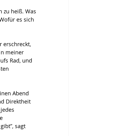
n zu heiß. Was 
Wofür es sich 
 erschreckt, 
in meiner 
ufs Rad, und 
sten 
einen Abend 
d Direktheit 
jedes 
e 
ibt”, sagt 