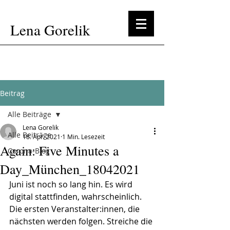
Lena Gorelik
Beitrag
Alle Beiträge
Lena Gorelik
Alle Beiträge
18. Apr. 2021
1 Min. Lesezeit
Again: Five Minutes a
Corona-Blog
Day_München_18042021
Juni ist noch so lang hin. Es wird 
digital stattfinden, wahrscheinlich. 
Die ersten Veranstalter:innen, die 
nächsten werden folgen. Streiche die 