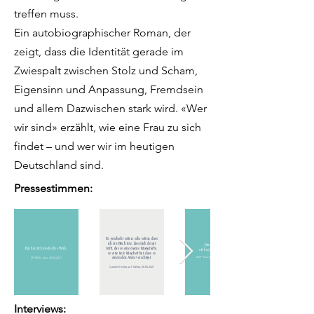
treffen muss.
Ein autobiographischer Roman, der
zeigt, dass die Identität gerade im
Zwiespalt zwischen Stolz und Scham,
Eigensinn und Anpassung, Fremdsein
und allem Dazwischen stark wird. «Wer
wir sind» erzählt, wie eine Frau zu sich
findet – und wer wir im heutigen
Deutschland sind.
Pressestimmen:
Es geschieht selten, sehr selten, dass
ich ein Buch lese, das mich derart
Eine schwebende,
Ein herrlich poetisches Werk.
trifft, das so eine eigene Klangfarbe,
oft beglückende Sprache.
so eine tiefe Klugheit hat, dass es
einem den Atem verschlägt.
ZDF "Das blaue Sofa Buchmesse",
SPIEGEL plus, 26.06.2021
27.05.2021
Carolin Emcke auf Twitter, 20.05.2021
Interviews: